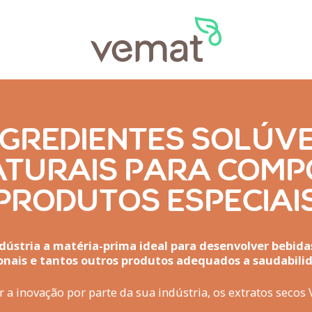
NGREDIENTES SOLÚVE
ATURAIS PARA COMP
PRODUTOS ESPECIAI
ústria a matéria-prima ideal para desenvolver bebida
onais e tantos outros produtos adequados a saudabilid
r a inovação por parte da sua indústria, os extratos sec