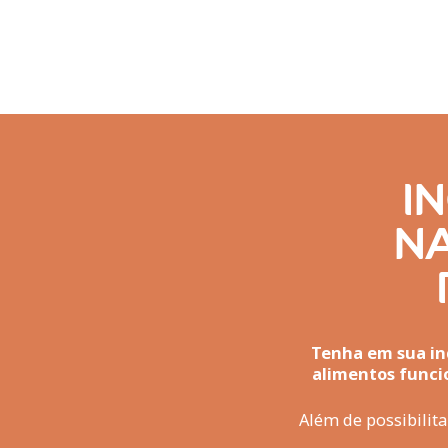
I
N
Tenha em sua ind
alimentos funci
Além de possibilita