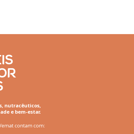
IS
OR
S
s, nutracêuticos,
ade e bem-estar.
os Vemat contam com: